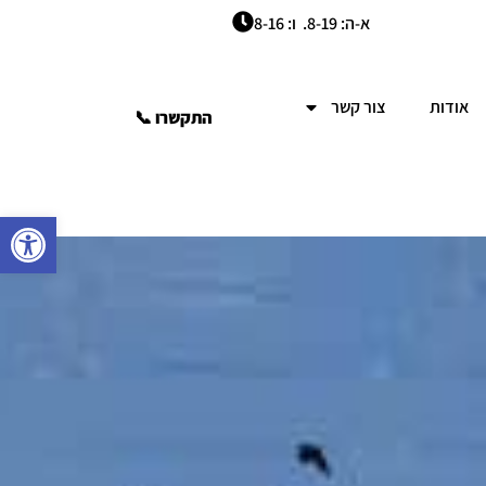
א-ה: 8-19. ו: 8-16
אודות
צור קשר
התקשרו 📞
פתח סרגל