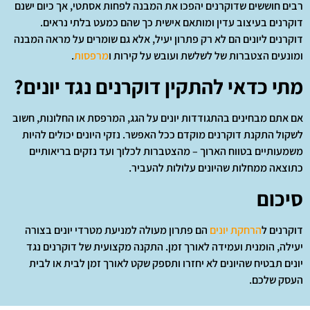
רבים חוששים שדוקרנים יהפכו את המבנה לפחות אסתטי, אך כיום ישנם
דוקרנים בעיצוב עדין ומותאם אישית כך שהם כמעט בלתי נראים.
דוקרנים ליונים הם לא רק פתרון יעיל, אלא גם שומרים על מראה המבנה
ומונעים הצטברות של לשלשת ועובש על קירות ו
מרפסות
.
מתי כדאי להתקין דוקרנים נגד יונים?
אם אתם מבחינים בהתגודדות יונים על הגג, המרפסת או החלונות, חשוב
לשקול התקנת דוקרנים מוקדם ככל האפשר. נזקי היונים יכולים להיות
משמעותיים בטווח הארוך – מהצטברות לכלוך ועד נזקים בריאותיים
כתוצאה ממחלות שהיונים עלולות להעביר.
סיכום
דוקרנים ל
הרחקת יונים
הם פתרון מעולה למניעת מטרדי יונים בצורה
יעילה, הומנית ועמידה לאורך זמן. התקנה מקצועית של דוקרנים נגד
יונים תבטיח שהיונים לא יחזרו ותספק שקט לאורך זמן לבית או לבית
העסק שלכם.