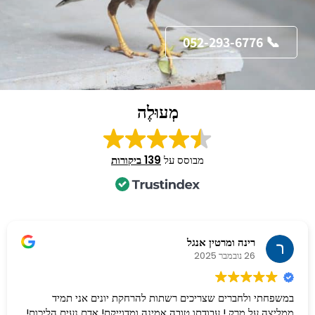
📞 052-293-6776
מְעוּלֶה
מבוסס על
139 ביקורות
רינה ומרטין אנגל
26 נובמבר 2025
במשפחתי ולחברים שצריכים רשתות להרחקת יונים אני תמיד
ממליצה על מרק ! עבודתו טובה אמינה ומדוייקת! אדם נעים הליכות!