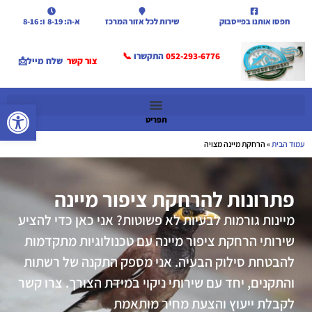
חפסו אותנו בפייסבוק
שירות לכל אזור המרכז
א-ה: 8-19 ו: 8-16
052-293-6776
התקשרו
📞
צור קשר
שלח מייל📩
פתח סרגל
תפריט
עמוד הבית
»
הרחקת מיינה מצויה
פתרונות להרחקת ציפור מיינה
מיינות גורמות לבעיות לא פשוטות? אני כאן כדי להציע
שירותי הרחקת ציפור מיינה עם טכנולוגיות מתקדמות
להבטחת סילוק הבעיה. אני מספק התקנה של רשתות
והתקנים, יחד עם שירותי ניקוי במידת הצורך. צרו קשר
לקבלת ייעוץ והצעת מחיר מותאמת