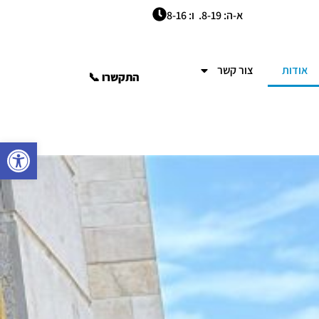
א-ה: 8-19. ו: 8-16
אודות
צור קשר
התקשרו 📞
פתח סרגל