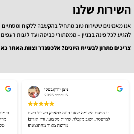
השירות שלנו
אנו מאמינים ששירות טוב מתחיל בהקשבה ללקוח ומסתיים 
להגיע לכל פינה בבניין – ממסתורי כביסה ועד לגגות רעפים 
צריכים פתרון לבעיית היונים? אלכסנדר וצוות האתר כאן
ניצן יודקובסקי
5 נובמבר 2025
זו הפעם השנייה שאני פונה למארק בשביל רשת
הזמנת
למרפסת, ושוב מקבלת שירות מקצועי, זריז ואדיב!
מרק 
מרוצה מאוד מהתוצאה!
טלפ