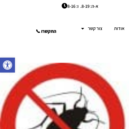
א-ה: 8-19. ו: 8-16
אודות
צור קשר
התקשרו 📞
פתח סרגל