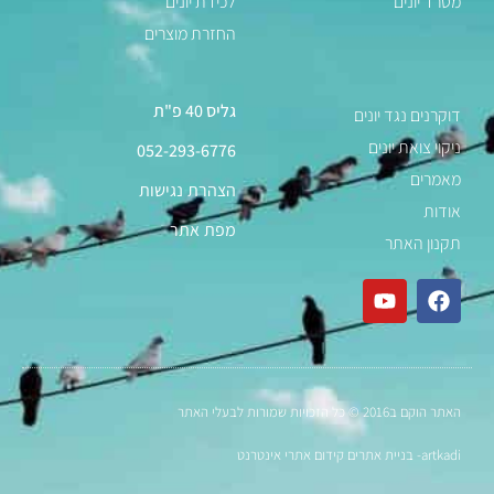
מטרד יונים
לכידת יונים
החזרת מוצרים
גליס 40 פ"ת
דוקרנים נגד יונים
ניקוי צואת יונים
052-293-6776
מאמרים
הצהרת נגישות
אודות
מפת אתר
תקנון האתר
האתר הוקם ב2016 © כל הזכויות שמורות לבעלי האתר
artkadi- בניית אתרים קידום אתרי אינטרנט