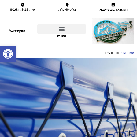
חפסו אותנו בפייסבוק
גליס 40 פ"ת
א-ה: 8-19. ו: 8-16
התקשרו 📞
תפריט
פתח סרגל
עמוד הבית
»
ברזנטים