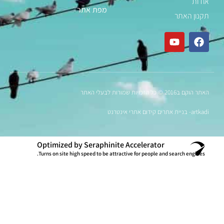
אודות
מפת אתר
תקנון האתר
האתר הוקם ב2016 © כל הזכויות שמורות לבעלי האתר
artkadi- בניית אתרים קידום אתרי אינטרנט
Optimized by Seraphinite Accelerator
Turns on site high speed to be attractive for people and search engines.